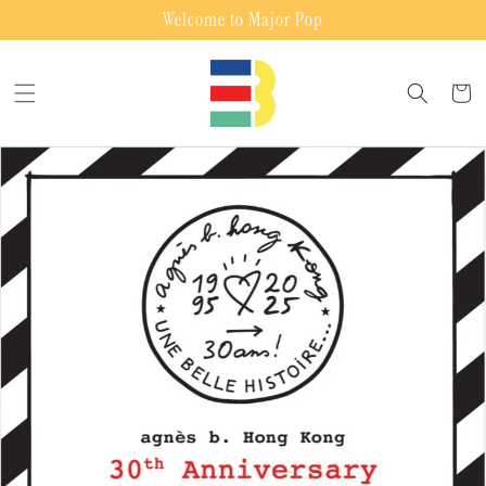
Skip to
Welcome to Major Pop
content
Cart