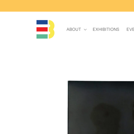
Skip to
content
ABOUT
EXHIBITIONS
EV
Skip to
product
information