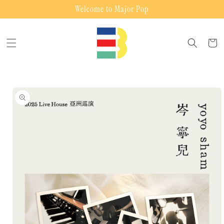
Skip to
Welcome to Major Pop
content
Cart
Skip to
product
information