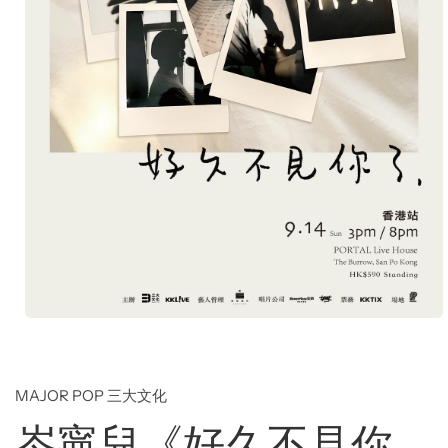
Open
media
1
in
modal
MAJOR POP 三大文化
岑寧兒《好久不見你