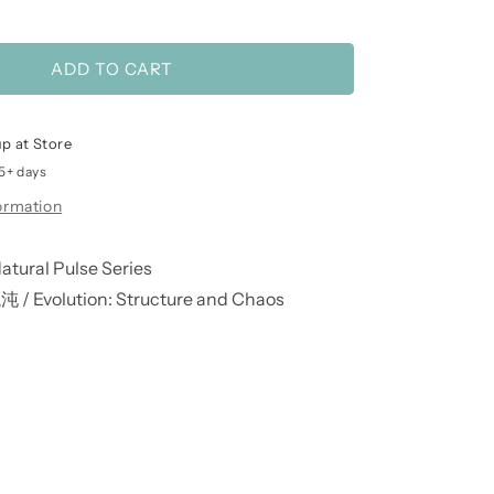
ADD TO CART
p at Store
 5+ days
ormation
ral Pulse Series
Evolution: Structure and Chaos