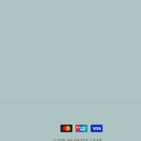
Payment
methods
© 2026,
MAJOR POP 三大文化