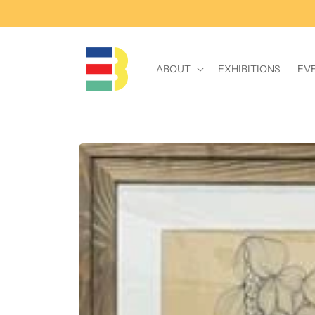
Skip to
content
ABOUT
EXHIBITIONS
EV
Skip to
product
information