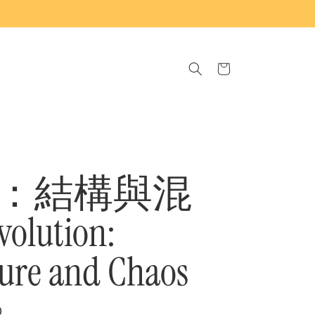
Cart
：結構與混
volution:
ture and Chaos
0