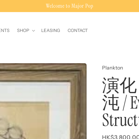
Welcome to Major Pop
ENTS
SHOP
LEASING
CONTACT
Plankton
演化
沌 / E
Struc
Regular
HK$3,800.0