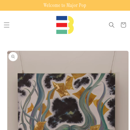
Skip to
Welcome to Major Pop
content
Cart
Skip to
product
information