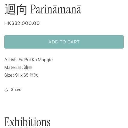
迴向 Parināmanā
Regular
HK$32,000.00
price
ADD TO CART
Artist : Fu Pui Ka Maggie
Material : 油畫
Size : 91 x 65
厘米
Share
Exhibitions