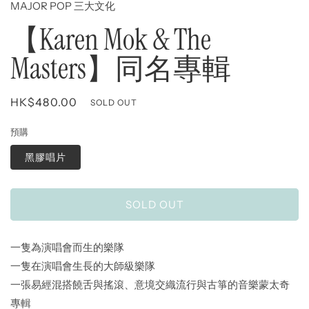
MAJOR POP 三大文化
【Karen Mok & The
Masters】同名專輯
Regular
HK$480.00
SOLD OUT
price
預購
黑膠唱片
SOLD OUT
一隻為演唱會而生的樂隊
一隻在演唱會生長的大師級樂隊
一張易經混搭饒舌與搖滾、意境交織流行與古箏的音樂蒙太奇
專輯