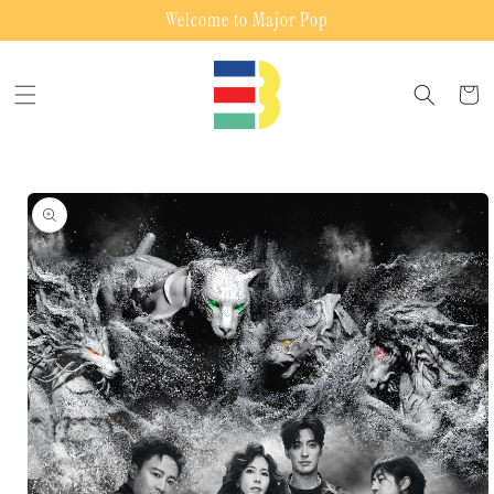
Skip to
Welcome to Major Pop
content
Cart
Skip to
product
information