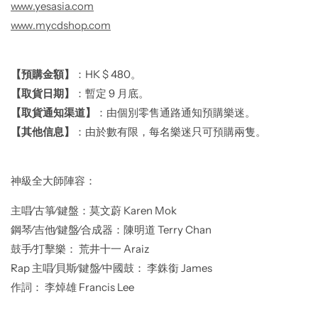
www.yesasia.com
www.mycdshop.com
【預購金額】
：
HK $ 480
。
【取貨日期】
：暫定
9
月底。
【取貨通知渠道】
：由個別零售通路通知預購樂迷。
【其他信息】
：由於數有限，每名樂迷只可預購兩隻。
神級全大師陣容：
主唱∕古箏∕鍵盤：莫文蔚 Karen Mok
鋼琴∕吉他∕鍵盤∕合成器：陳明道 Terry Chan
鼓手∕打擊樂： 荒井十一 Araiz
Rap
主唱∕貝斯∕鍵盤∕中國鼓： 李銖銜 James
作詞： 李焯雄
Francis Lee