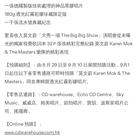
一張德國製版技術處理的神品黑膠唱片
180g 透光紅霧彩膠珍藏限定版
一千張流水號典藏紀念
驚喜收入莫文蔚「大秀一場 The Big Big Show」演唱會從未曝
光的獨家視覺歌詞本 32Ｐ張張精彩完整紀錄 莫文蔚 Karen Mok
& The Masters 樂隊的精彩表現
【預購細則】：由 8 月 29 日至 9 月 10 日展開預購活動，9月1
日起往以下各零售通路可即時預購「莫文蔚 Karen Mok & The
Masters」同名專輯限透光紅霧彩膠唱片。
【零售店通路】：CD warehouse、Echo CD Centre、Sky
Music、威威店、精美唱片、節拍唱片、寶韻、波斯富唱片公
司、搖擺廊 。
【Online 預購】：
www.cdwarehouse.com.hk