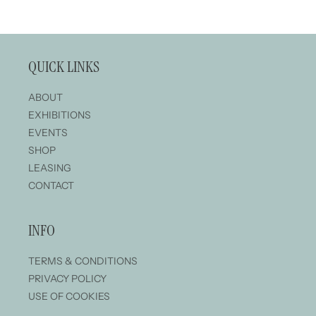
至晚上...
QUICK LINKS
ABOUT
EXHIBITIONS
EVENTS
SHOP
LEASING
CONTACT
INFO
TERMS & CONDITIONS
PRIVACY POLICY
USE OF COOKIES