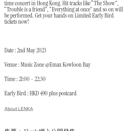
time concert in Hong Kong. Hit tracks like “The Show”,
“Trouble is a friend”, “Everything at once” and so on will
be performed. Get your hands on Limited Early Bird
tickets now!
Date : 2nd May 2023
Venue : Music Zone @Emax Kowloon Bay
Time : 21:00 - 22:30
Early Bird : HKD 490 plus postcard
About LENKA