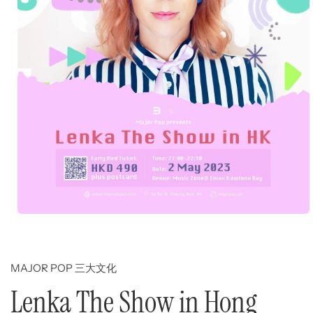
Open
media
1
in
modal
MAJOR POP 三大文化
Lenka The Show in Hong