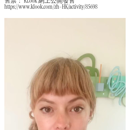
售票： KLook 網上公開發售
https://www.klook.com/zh-HK/activity/85698