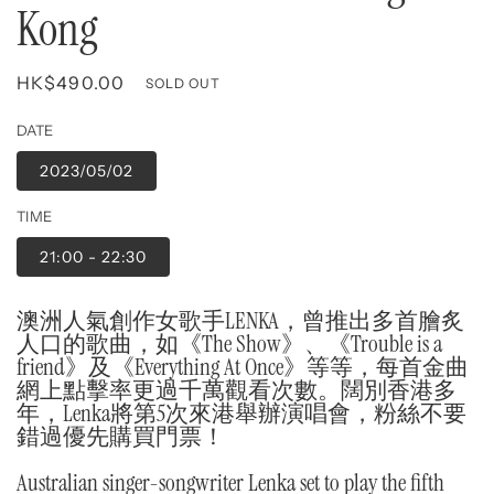
Kong
Regular
HK$490.00
SOLD OUT
price
DATE
2023/05/02
TIME
21:00 - 22:30
澳洲人氣創作女歌手LENKA，曾推出多首膾炙
人口的歌曲，如《The Show》、《Trouble is a
friend》及《Everything At Once》等等，每首金曲
網上點擊率更過千萬觀看次數。闊別香港多
年，Lenka將第5次來港舉辦演唱會，粉絲不要
錯過優先購買門票！
Australian singer-songwriter Lenka set to play the fifth