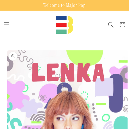
Skip to
Welcome to Major Pop
content
Cart
Skip to
product
information