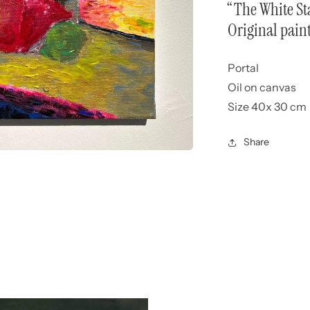
“The White St
Original pa
Portal
Oil on canvas
Size 40x 30 cm
Share