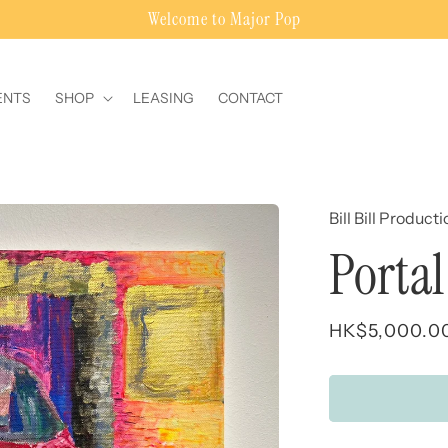
Welcome to Major Pop
ENTS
SHOP
LEASING
CONTACT
Bill Bill Product
Portal
Regular
HK$5,000.0
price