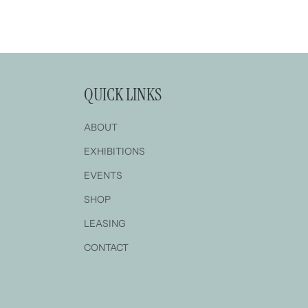
晚上...
QUICK LINKS
ABOUT
EXHIBITIONS
EVENTS
SHOP
LEASING
CONTACT