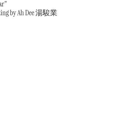
ar”
inting by Ah Dee 湯駿業