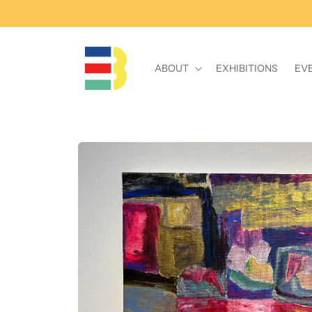
Skip to
content
ABOUT
EXHIBITIONS
EV
Skip to
product
information